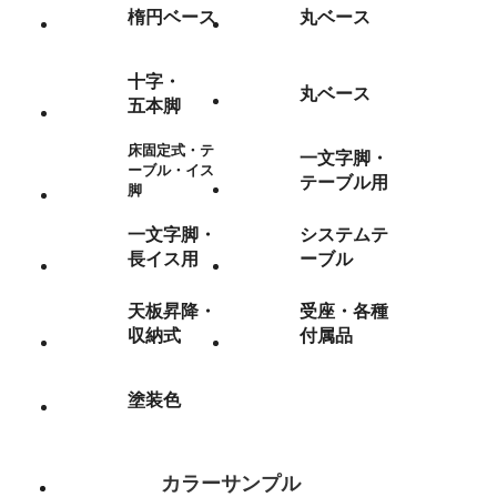
楕円ベース
丸ベース
十字・
丸ベース
五本脚
床固定式・テ
一文字脚・
ーブル・イス
テーブル用
脚
一文字脚・
システムテ
長イス用
ーブル
天板昇降・
受座・各種
収納式
付属品
塗装色
カラーサンプル