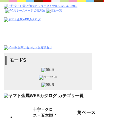
モードS
十字・クロ
角ベース
ス・五本脚