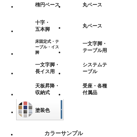
楕円ベース
丸ベース
十字・
丸ベース
五本脚
床固定式・テ
一文字脚・
ーブル・イス
テーブル用
脚
一文字脚・
システムテ
長イス用
ーブル
天板昇降・
受座・各種
収納式
付属品
塗装色
カラーサンプル