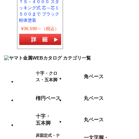
ＴＳ－４０００ スタ
ッキング式 芯～芯１
５００まで ブラック
粉体塗装
¥36,590～（税込）
十字・クロ
角ベース
ス・五本脚
楕円ベース
丸ベース
十字・
丸ベース
五本脚
床固定式・テ
一文字脚・