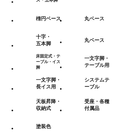
ス・五本脚
楕円ベース
丸ベース
十字・
丸ベース
五本脚
床固定式・テ
一文字脚・
ーブル・イス
テーブル用
脚
一文字脚・
システムテ
長イス用
ーブル
天板昇降・
受座・各種
収納式
付属品
塗装色