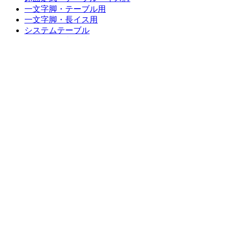
一文字脚・テーブル用
一文字脚・長イス用
システムテーブル
天板昇降・収納式
受座・各種付属品
総合家具TOP
迅速丁寧に対応させて頂きますので、
お気軽にお問い合わせください。