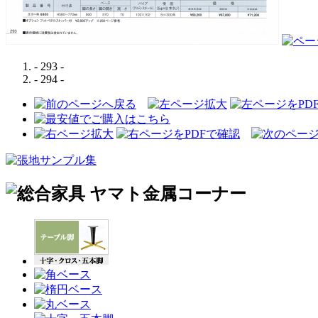
- 293 -
- 294 -