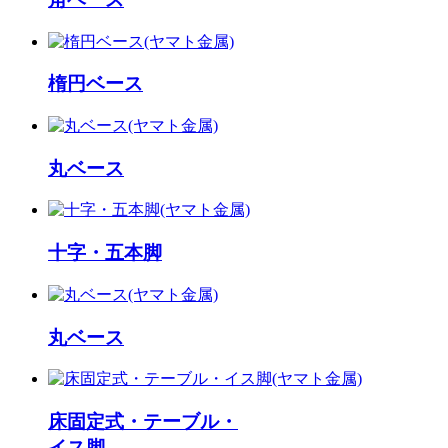
楕円ベース
丸ベース
十字・五本脚
丸ベース
床固定式・テーブル・
イス脚